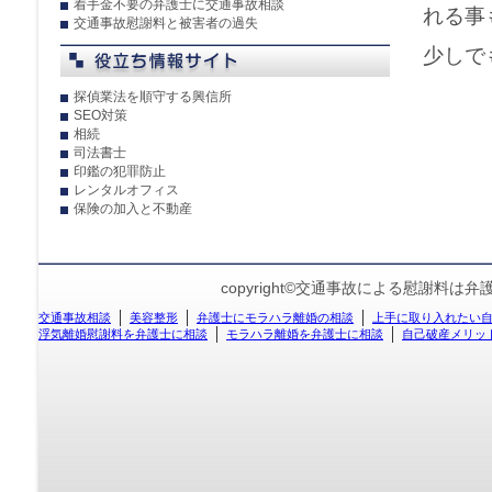
着手金不要の弁護士に交通事故相談
れる事
交通事故慰謝料と被害者の過失
少しで
探偵業法を順守する興信所
SEO対策
相続
司法書士
印鑑の犯罪防止
レンタルオフィス
保険の加入と不動産
copyright©交通事故による慰謝料は弁護士相談
交通事故相談
美容整形
弁護士にモラハラ離婚の相談
上手に取り入れたい
浮気離婚慰謝料を弁護士に相談
モラハラ離婚を弁護士に相談
自己破産メリッ