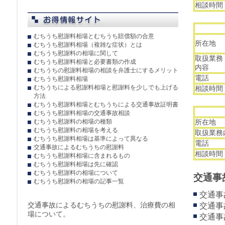
相談時間
むちうち慰謝料相場とむちうち賠償額の合意
所在地
むちうち慰謝料相場（複雑な症状）とは
むちうち慰謝料の相場に関して
取扱業務
むちうち慰謝料相場と必要書類の作成
内容
むちうちの慰謝料相場の相談を弁護士にするメリット
電話
むちうち慰謝料相場
むちうちによる慰謝料相場と慰謝料を少しでも上げる
相談時間
方法
むちうち慰謝料相場とむちうちによる交通事故証明書
むちうち慰謝料相場の交通事故相談
むちうち慰謝料の相場の種類
所在地
むちうち慰謝料の相場を考える
取扱業務
むちうち慰謝料相場は基準によって異なる
電話
交通事故によるむちうちの慰謝料
相談時間
むちうち慰謝料相場に含まれるもの
むちうち慰謝料相場は先に確認
むちうち慰謝料の相場について
交通事
むちうち慰謝料の相場の記事一覧
交通事
交通事故によるむちうちの慰謝料、治療費の相
交通事
場について。
交通事