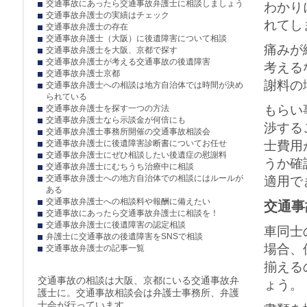
交通事故にあったら交通事故弁護士に相談しましょう
わかり
交通事故弁護士の実績はチェック
れてし
交通事故弁護士の存在
交通事故弁護士（大阪）に後遺障害について相談
痛みが
交通事故弁護士を大阪、京都で探す
交通事故弁護士が考える交通事故の後遺障害
考える
交通事故弁護士京都
謝料
の
交通事故弁護士への相談は地方自治体では時間が決め
られている
もらい
交通事故弁護士を探す一つの方法
交通事故弁護士なら示談金が何倍にも
渉する
交通事故弁護士事務所開催の交通事故相談会
交通事故弁護士に後遺障害診断書についてお任せ
士費用
交通事故弁護士にぜひ相談したい後遺症の慰謝料
うか確
交通事故弁護士にむちうち治療中に相談
交通事故弁護士への地方自治体での相談にはルールが
適用で
ある
交通事故弁護士への相談料や報酬に備えたい
交通事
交通事故にあったら交通事故弁護士に相談を！
交通事故弁護士に後遺障害の認定相談
車同士
弁護士に交通事故の後遺障害をSNSで相談
場合、
交通事故弁護士の記事一覧
揃える
交通事故の相談は大阪、京都にいる交通事故弁
ょう。
護士に。交通事故相談会は弁護士事務所、弁護
士会が行っています。