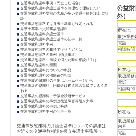
交通事故慰謝料事例（死亡した場合）
公益財
交通事故慰謝料弁護士基準を無理なく理解したい
交通事故慰謝料増額の実績が多い交通事故弁護士に相
外）
談
交通事故慰謝料では弁護士基準も設定される
弁護士基準の交通事故慰謝料
所在地
交通事故慰謝料弁護士基準
取扱業務
交通事故慰謝料弁護士基準の記事一覧
電話
交通事故慰謝料事例
相談時間
交通事故慰謝料の相談で症状固定とは
交通事故慰謝料の事例（物損事故）
交通事故慰謝料、示談で悩んだ時の相談相手は
交通事故慰謝料の種類
所在地
交通事故慰謝料についての概要
交通事故慰謝料の治療後の相談
取扱業務
交通事故の慰謝料の事例はホームページから
電話
交通事故の慰謝料、賠償金は後遺障害等級で大きく変
相談時間
わる
交通事故の慰謝料・示談金診断サービス
交通事故慰謝料の事例は後遺障害等級が大事
交通事故慰謝料の事例と時効
交通事故慰謝料事例の記事一覧
所在地
取扱業務
交通事故慰謝料の弁護士基準についての詳細は
内容
お近くの交通事故相談を扱う弁護士事務所へ。
電話