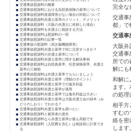
交通事故慰謝料の概要
完全な
交通事故慰謝料における自賠責保険の基準について
交通事故慰謝料後遺障害がない場合の対処について
交通事
交通事故慰謝料弁護士基準のメリット、デメリット
都
」で
交通事故慰謝料（大阪の弁護士に依頼した場合）
交通事故慰謝料を弁護士に相談する方法
交通事故慰謝料は慰謝料の一部
交通事
交通事故慰謝料の記事一覧
交通事故の慰謝料（高次脳機能障害）
大阪弁
交通事故慰謝料弁護士基準で何に注意すべきか？
交通事
交通事故慰謝料の弁護士基準について
交通事故慰謝料弁護士基準に関する解決事例
所での
交通事故慰謝料は自賠責基準、任意保険基準、弁護士
解にも
基準の三種類
交通事故慰謝料は弁護士基準でもらいましょう
和解に
交通事故慰謝料弁護士基準（増額のポイント）
交通事故慰謝料弁護士基準での逸失利益
ます。
交通事故慰謝料弁護士基準が適用
の処理
交通事故慰謝料弁護士基準では逸失利益は大きい
交通事故慰謝料弁護士基準は大阪弁護士会の緑本（み
どりのしおり）でわかる？
相手方
交通事故慰謝料弁護士基準を調べたい
すむの
交通事故慰謝料と被害者の過失
交通事故慰謝料なら弁護士基準が最も高額です
絡を密
交通事故慰謝料（入院費を含む）は相談前に計算でき
します
る