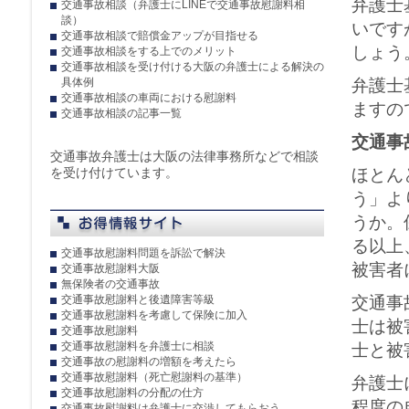
弁護士
交通事故相談（弁護士にLINEで交通事故慰謝料相
談）
いです
交通事故相談で賠償金アップが目指せる
しょう
交通事故相談をする上でのメリット
交通事故相談を受け付ける大阪の弁護士による解決の
具体例
弁護士
交通事故相談の車両における慰謝料
ますの
交通事故相談の記事一覧
交通事
交通事故弁護士は大阪の法律事務所などで相談
を受け付けています。
ほとん
う」よ
うか。
る以上
交通事故慰謝料問題を訴訟で解決
被害者
交通事故慰謝料大阪
無保険者の交通事故
交通事故慰謝料と後遺障害等級
交通事
交通事故慰謝料を考慮して保険に加入
士は被
交通事故慰謝料
交通事故慰謝料を弁護士に相談
士と被
交通事故の慰謝料の増額を考えたら
交通事故慰謝料（死亡慰謝料の基準）
弁護士
交通事故慰謝料の分配の仕方
程度の
交通事故慰謝料は弁護士に交渉してもらおう