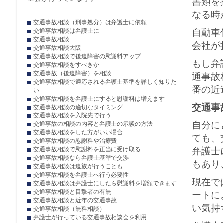
書類を
なる時
交通事故相談（刑事処分）は弁護士に依頼
交通事故相談は弁護士に
自動車
交通事故相談
会社が
交通事故相談大阪
交通事故相談で後遺障害の慰謝料アップ
もし弁
交通事故相談をすべきか
交通事故（後遺障害）を相談
通事故
交通事故相談で適応される弁護士基準を詳しく知りた
番の近
い
交通事故相談を弁護士にすると慰謝料は増えます
交通事
交通事故相談の適切なタイミング
交通事故相談を入院先で行う
自分に
交通事故の相談の内容と弁護士の示談の方法
交通事故相談をした方がいい場合
ても、
交通事故相談の慰謝料や治療費
交通事故相談で慰謝料を正当に受け取る
弁護士
交通事故相談なら弁護士基準で交渉
もあり
交通事故相談は遺族が行うことも
交通事故相談を弁護士へ行う必要性
現在で
交通事故相談は弁護士にしたら慰謝料を増額できます
交通事故相談と目撃者の有無
ートに
交通事故相談と近年の交通事故
い気持
交通事故相談（無料相談）
弁護士が行っている交通事故相談会を利用