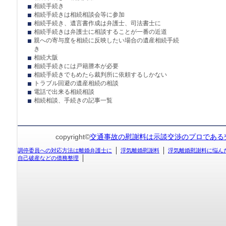
相続手続き
相続手続きは相続相談会等に参加
相続手続き、遺言書作成は弁護士、司法書士に
相続手続きは弁護士に相談することが一番の近道
親への寄与度を相続に反映したい場合の遺産相続手続
き
相続大阪
相続手続きには戸籍謄本が必要
相続手続きでもめたら裁判所に依頼するしかない
トラブル回避の遺産相続の相談
電話で出来る相続相談
相続相談、手続きの記事一覧
copyright©
交通事故の慰謝料は示談交渉のプロである
調停委員への対応方法は離婚弁護士に
浮気離婚慰謝料
浮気離婚慰謝料に悩ん
自己破産などの債務整理