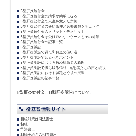
B型肝炎給付金
B型肝炎給付金の請求が簡単になる
B型肝炎給付金で人生を変えた実例
B型肝炎給付金の受給条件と必要書類をチェック
B型肝炎給付金のメリット・デメリット
B型肝炎給付金を受け取れないケースとその対策
B型肝炎給付金の記事一覧
B型肝炎訴訟
B型肝炎訴訟で得た和解金の使い道
B型肝炎訴訟で知るべきポイント
B型肝炎訴訟における救済対象者の範囲
B型肝炎訴訟で勝ち取る権利─元患者たちの声と現状
B型肝炎訴訟における課題と今後の展望
B型肝炎訴訟の記事一覧
B型肝炎給付金、B型肝炎訴訟について。
相続対策は司法書士
相続
司法書士
相続手続きの相談費用